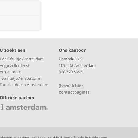
U zoekt een
Ons kantoor
Bedrijfsuitje Amsterdam
Damrak 68 K
Vrijgezellenfeest
1012LM Amsterdam
Amsterdam
020 770 8953
Teamuitje Amsterdam
Familie uitje in Amsterdam
(bezoek hier
contactpagina)
Officiële partner
rkshop, dinerspel, vrijgezellenuitje & bedrijfsuitje in Nederland!