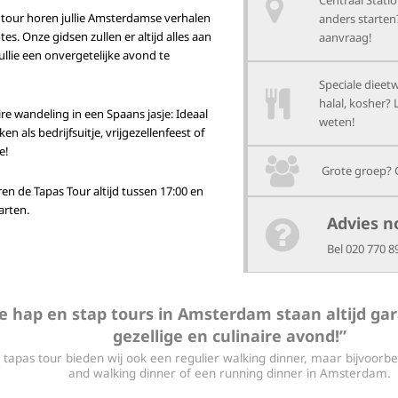
Centraal Statio
 tour horen jullie Amsterdamse verhalen
anders starten
es. Onze gidsen zullen er altijd alles aan
aanvraag!
llie een onvergetelijke avond te
Speciale dieet
halal, kosher? 
ire wandeling in een Spaans jasje: Ideaal
weten!
n als bedrijfsuitje, vrijgezellenfeest of
e!
Grote groep? 
ren de Tapas Tour altijd tussen 17:00 en
arten.
Advies n
Bel 020 770 8
e hap en stap tours in Amsterdam staan altijd ga
gezellige en culinaire avond!”
 tapas tour bieden wij ook een regulier walking dinner, maar bijvoorbe
and walking dinner of een running dinner in Amsterdam.