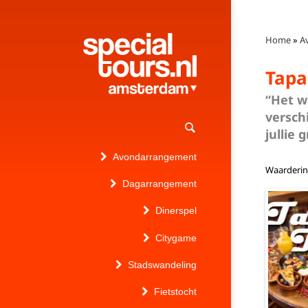
Home
»
A
Tapa
“Het w
verschi
jullie 
Avondarrangement
Waarderi
Dagarrangement
Dinerspel
Citygame
Stadswandeling
Fietstocht