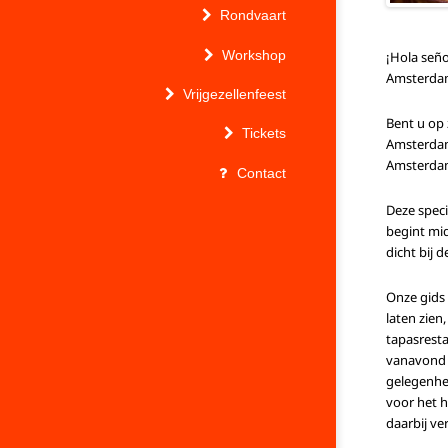
Rondvaart
Workshop
¡Hola seño
Amsterdam
Vrijgezellenfeest
Bent u op 
Tickets
Amsterdam
Amsterda
Contact
Deze speci
begint mid
dicht bij 
Onze gids 
laten zien
tapasrest
vanavond 
gelegenhe
voor het 
daarbij ve