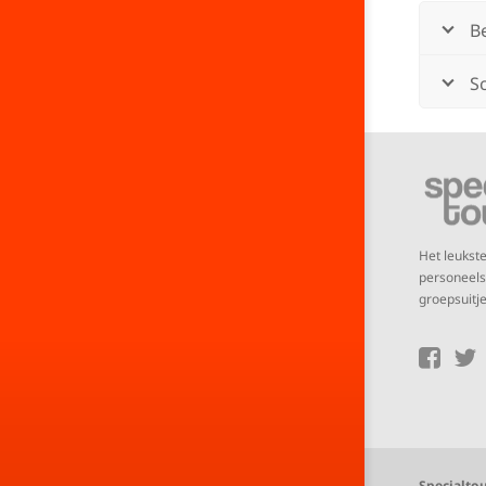
B
Sc
Het leuks
personeelsu
groepsuitje
Specialtou