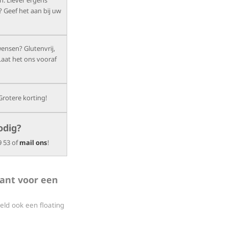
n. Liever ergens
? Geef het aan bij uw
wensen? Glutenvrij,
Laat het ons vooraf
Grotere korting!
odig?
9 53 of
mail ons
!
rant voor een
eld ook een floating