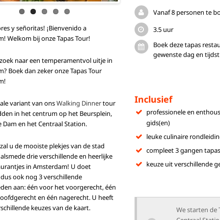
Vanaf 8 personen te b
res y señoritas! ¡Bienvenido a
3.5 uur
! Welkom bij onze Tapas Tour!
Boek deze tapas resta
gewenste dag en tijdst
zoek naar een temperamentvol uitje in
? Boek dan zeker onze Tapas Tour
m!
Inclusief
ale variant van ons
Walking Dinner
tour
professionele en enthous
den in het centrum op het Beursplein,
gids(en)
de Dam en het Centraal Station.
leuke culinaire rondleidi
zal u de mooiste plekjes van de stad
compleet 3 gangen tapas
, alsmede drie verschillende en heerlijke
keuze uit verschillende 
aurantjes in Amsterdam! U doet
dus ook nog 3 verschillende
den aan: één voor het voorgerecht, één
hoofdgerecht en één nagerecht. U heeft
rschillende keuzes van de kaart.
We starten de 