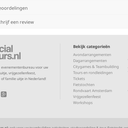
eoordelingen
hrijf een review
Bekijk categorieën
Avondarrangementen
Dagarrangementen
Citygames & Teambuilding
te evenementenbureau voor uw
Tours en rondleidingen
itje, vrijgezellenfeest,
Tickets
 of familie uitje in Nederland!
Fietstochten
Rondvaart Amsterdam
Vrijgezellenfeest
Workshops
rs.nl
: ook voor uw teambuilding activiteiten, stadswandeling & tour, fietstocht, wo