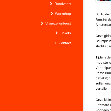
Rondvaart
Workshop
Bij dit kl
Amsterd
Vrijgezellenfeest
Amsterdam 
Tickets
Onze gidse
Beursplein
Contact
slechts 5 
Tijdens de
mooiste lo
Vondelpar
Rosse Buur
gefietst; 
zullen onz
vertellen.
Onze klein
uiteraard 
voor een bi