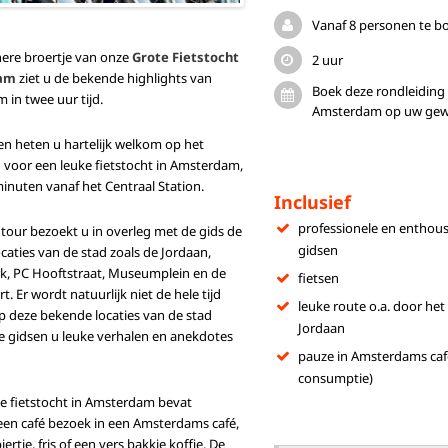
Vanaf 8 personen te b
einere broertje van onze
Grote Fietstocht
2 uur
am
ziet u de bekende highlights van
Boek deze rondleiding o
in twee uur tijd.
Amsterdam op uw gewen
n heten u hartelijk welkom op het
 voor een leuke fietstocht in Amsterdam,
minuten vanaf het Centraal Station.
Inclusief
professionele en enthous
 tour bezoekt u in overleg met de gids de
gidsen
caties van de stad zoals de Jordaan,
k, PC Hooftstraat
, Museumplein en de
fietsen
t. Er wordt natuurlijk niet de hele tijd
leuke route o.a. door he
op deze bekende locaties van de stad
Jordaan
e gidsen u leuke verhalen en anekdotes
pauze in Amsterdams café
consumptie)
e fietstocht in Amsterdam bevat
een café bezoek in een Amsterdams café,
ertje, fris of een vers bakkie koffie. De