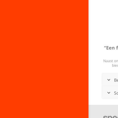
“Een 
Naast on
bie
B
Sc