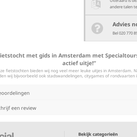
Uiteraard is de
andere talen t
Advies n
Bel 020 770 8
fietstocht met gids in Amsterdam met Specialtour
actief uitje!”
ze fietstochten bieden wij nog veel meer leuke uitjes in Amsterdam. N
den wij bijvoorbeeld ook stadswandelingen, citygames of rondvaarten
eoordelingen
hrijf een review
Bekijk categorieën