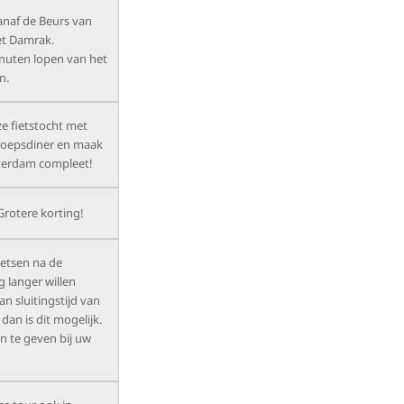
vanaf de Beurs van
et Damrak.
nuten lopen van het
n.
e fietstocht met
roepsdiner en maak
terdam compleet!
Grotere korting!
ietsen na de
g langer willen
n sluitingstijd van
 dan is dit mogelijk.
an te geven bij uw