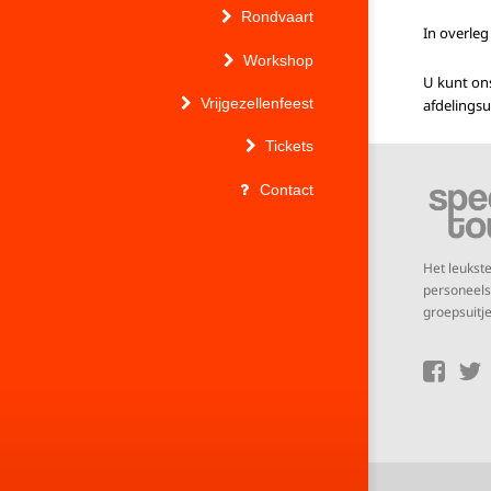
Rondvaart
In overle
Workshop
U kunt ons
Vrijgezellenfeest
afdelingsu
Tickets
Contact
Het leuks
personeelsu
groepsuitje