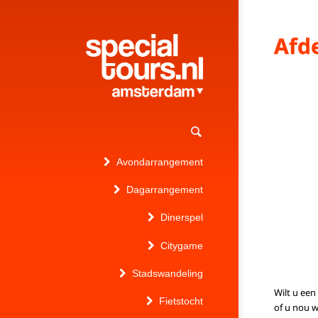
Afd
Avondarrangement
Dagarrangement
Dinerspel
Citygame
Stadswandeling
Wilt u een
Fietstocht
of u nou w