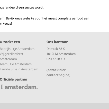
egarandeerd een succes wordt!
terdam. Bekijk onze website voor het meest complete aanbod aan
ar keuze!
U zoekt een
Ons kantoor
Bedrijfsuitje Amsterdam
Damrak 68 K
Vrijgezellenfeest
1012LM Amsterdam
Amsterdam
020 770 8953
Teamuitje Amsterdam
Familie uitje in Amsterdam
(bezoek hier
contactpagina)
Officiële partner