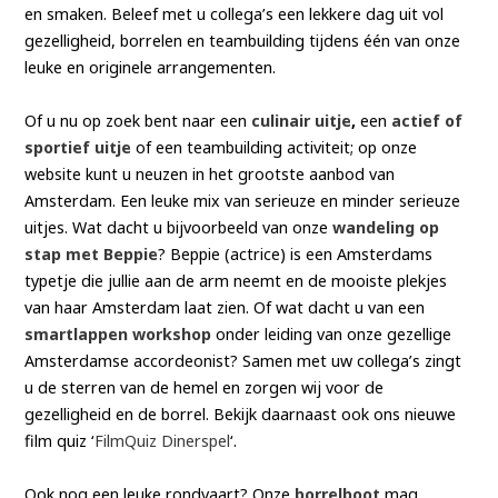
en smaken. Beleef met u collega’s een lekkere dag uit vol
gezelligheid, borrelen en teambuilding tijdens één van onze
leuke en originele arrangementen.
Of u nu op zoek bent naar een
culinair uitje
,
een
actief of
sportief uitje
of een teambuilding activiteit; op onze
website kunt u neuzen in het grootste aanbod van
Amsterdam. Een leuke mix van serieuze en minder serieuze
uitjes. Wat dacht u bijvoorbeeld van onze
wandeling op
stap met Beppie
? Beppie (actrice) is een Amsterdams
typetje die jullie aan de arm neemt en de mooiste plekjes
van haar Amsterdam laat zien. Of wat dacht u van een
smartlappen workshop
onder leiding van onze gezellige
Amsterdamse accordeonist? Samen met uw collega’s zingt
u de sterren van de hemel en zorgen wij voor de
gezelligheid en de borrel. Bekijk daarnaast ook ons nieuwe
film quiz ‘
FilmQuiz Dinerspel
‘.
Ook nog een leuke rondvaart? Onze
borrelboot
mag