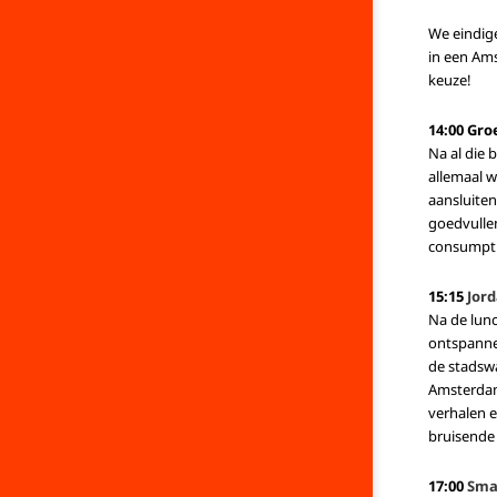
We eindige
in een Ams
keuze!
14:00 Gr
Na al die 
allemaal w
aansluiten
goedvullen
consumpti
15:15
Jor
Na de lun
ontspannen
de stadswa
Amsterdam
verhalen e
bruisende 
17:00
Sma