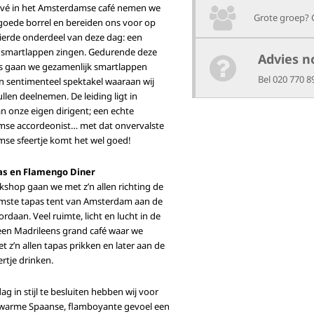
rivé in het Amsterdamse café nemen we
Grote groep? 
goede borrel en bereiden ons voor op
ierde onderdeel van deze dag: een
smartlappen zingen. Gedurende deze
Advies n
 gaan we gezamenlijk smartlappen
Bel 020 770 8
n sentimenteel spektakel waaraan wij
ullen deelnemen. De leiding ligt in
 onze eigen dirigent; een echte
se accordeonist… met dat onvervalste
se sfeertje komt het wel goed!
as en Flamengo Diner
shop gaan we met z’n allen richting de
ste tapas tent van Amsterdam aan de
ordaan. Veel ruimte, licht en lucht in de
een Madrileens grand café waar we
et z’n allen tapas prikken en later aan de
ertje drinken.
g in stijl te besluiten hebben wij voor
 warme Spaanse, flamboyante gevoel een