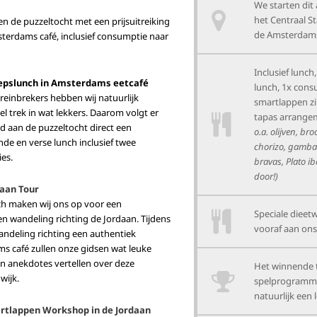
We starten dit
het Centraal St
n de puzzeltocht met een prijsuitreiking
de Amsterdams
terdams café, inclusief consumptie naar
Inclusief lunch
oepslunch in Amsterdams eetcafé
lunch, 1x cons
breinbrekers hebben wij natuurlijk
smartlappen z
el trek in wat lekkers. Daarom volgt er
tapas arrang
d aan de puzzeltocht direct een
o.a. olijven, br
de en verse lunch inclusief twee
chorizo, gamba’
es.
bravas, Plato i
door!)
daan Tour
ch maken wij ons op voor een
Speciale dieet
 wandeling richting de Jordaan. Tijdens
vooraf aan ons
ndeling richting een authentiek
s café zullen onze gidsen wat leuke
n anekdotes vertellen over deze
Het winnende t
wijk.
spelprogramm
natuurlijk een l
rtlappen Workshop in de Jordaan