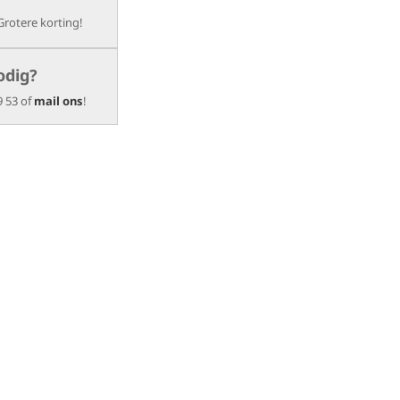
Grotere korting!
odig?
9 53 of
mail ons
!