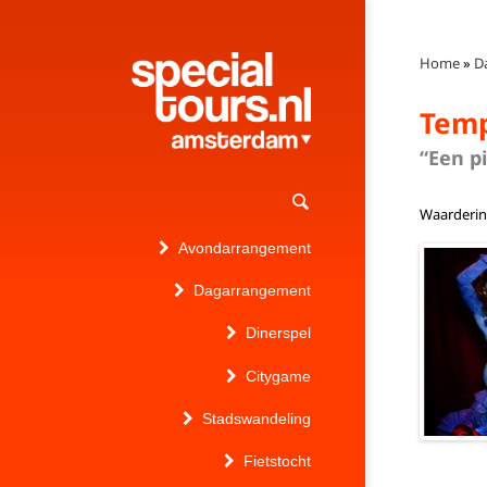
Home
»
D
Tem
“Een p
Waarderi
Avondarrangement
Dagarrangement
Dinerspel
Citygame
Stadswandeling
Fietstocht