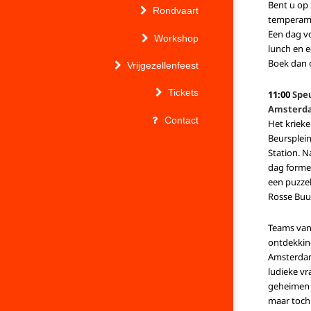
Bent u op
Rondvaart
temperam
Een dag vol
Workshop
lunch en 
Boek dan 
Vrijgezellenfeest
Tickets
11:00
Spe
Amsterd
Contact
Het kriek
Beursplein
Station. N
dag forme
een puzze
Rosse Buu
Teams van
ontdekking
Amsterdam
ludieke v
geheimen 
maar toch