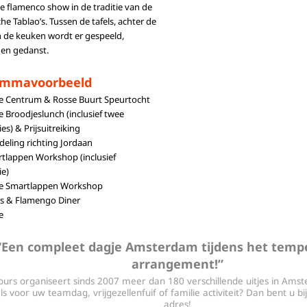
 flamenco show in de traditie van de
he Tablao’s. Tussen de tafels, achter de
 in de keuken wordt er gespeeld,
en gedanst.
ammavoorbeeld
e Centrum & Rosse Buurt Speurtocht
e Broodjeslunch (inclusief twee
s) & Prijsuitreiking
eling richting Jordaan
rtlappen Workshop (inclusief
e)
de Smartlappen Workshop
as & Flamengo Diner
e
“Een compleet dagje Amsterdam tijdens het tem
arrangement!”
tours organiseert sinds 2007 meer dan 180 verschillende uitjes in Amst
ls voor uw teamdag, vrijgezellenfuif of familie activiteit? Dan bent u bij
adres!