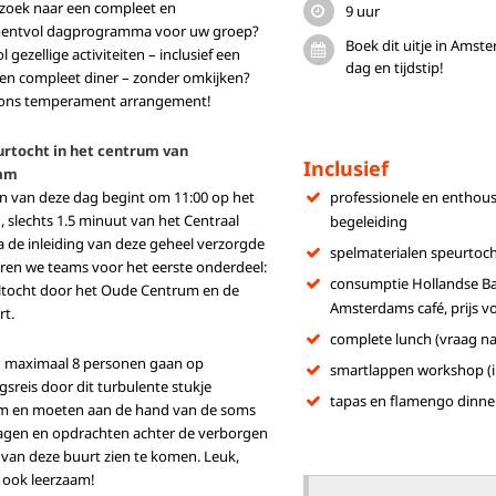
 zoek naar een compleet en
9 uur
entvol dagprogramma voor uw groep?
Boek dit uitje in Ams
 gezellige activiteiten – inclusief een
dag en tijdstip!
een compleet diner – zonder omkijken?
ons temperament arrangement!
urtocht in het centrum van
Inclusief
am
en van deze dag begint om 11:00 op het
professionele en enthous
, slechts 1.5 minuut van het Centraal
begeleiding
a de inleiding
van deze geheel verzorgde
spelmaterialen speurtoc
ren we teams voor het eerste onderdeel:
consumptie Hollandse Bar (
ltocht door het Oude Centrum en de
Amsterdams café, prijs v
rt.
complete lunch (vraag na
 maximaal 8 personen gaan op
smartlappen workshop (in
sreis door dit turbulente stukje
tapas en flamengo dinn
 en moeten aan de hand van de soms
ragen en opdrachten achter de verborgen
van deze buurt zien te komen. Leuk,
 ook leerzaam!