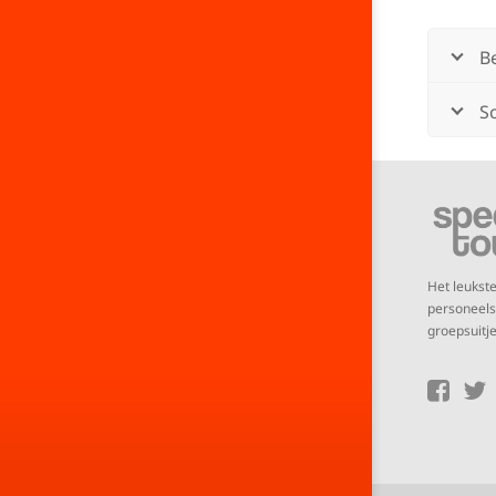
B
Sc
Het leuks
personeelsu
groepsuitje