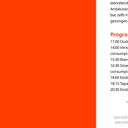
wervelende
Andalusisc
bar, zelfs
gezongen 
Progr
11:00 Oud
14:00 Vers
consumptie
15:30 Wand
16:30 Sma
consumpti
18:00 Ein
18:15 Tap
20:30 Eind
Special
speciaa