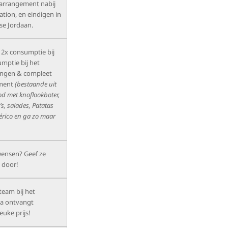
 arrangement nabij
ation, en eindigen in
e Jordaan.
, 2x consumptie bij
umptie bij het
ingen & compleet
ement
(bestaande uit
ood met knoflookboter,
s, salades, Patatas
bérico en ga zo maar
wensen? Geef ze
 door!
eam bij het
a ontvangt
euke prijs!