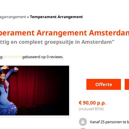
agarrangement
»
Temperament Arrangement
perament Arrangement Amsterda
ittig en compleet groepsuitje in Amsterdam”
ng:
☆☆☆☆☆
gebaseerd op
0
reviews.
Offerte
90,00 p.p.
(inclusief BTW)
Vanaf 25 personen te 