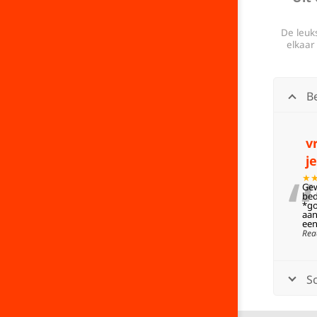
De leuks
elkaar
B
v
j
“
★
Gew
bed
*go
aan
een
Rea
Sc