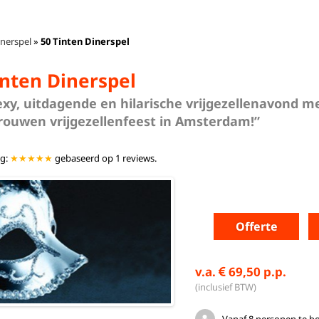
inerspel
»
50 Tinten Dinerspel
inten Dinerspel
exy, uitdagende en hilarische vrijgezellenavond me
 vrouwen vrijgezellenfeest in Amsterdam!”
ng:
★★★★★
gebaseerd op
1
reviews.
Offerte
v.a.
69,50 p.p.
(inclusief BTW)