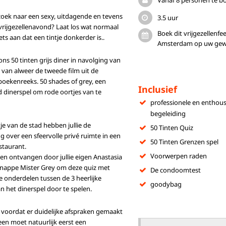
Vanaf 8 personen te b
 zoek naar een sexy, uitdagende en tevens
3.5 uur
 vrijgezellenavond? Laat los wat normaal
Boek dit vrijgezellenfee
iets aan dat een tintje donkerder is..
Amsterdam op uw gewen
ons 50 tinten grijs diner in navolging van
 van alweer de tweede film uit de
boekenreeks. 50 shades of grey, een
Inclusief
 dinerspel om rode oortjes van te
professionele en enthous
begeleiding
tje van de stad hebben jullie de
50 Tinten Quiz
g over een sfeervolle privé ruimte in een
50 Tinten Grenzen spel
estaurant.
Voorwerpen raden
den ontvangen door jullie eigen Anastasia
 knappe Mister Grey om deze quiz met
De condoomtest
 onderdelen tussen de 3 heerlijke
goodybag
 het dinerspel door te spelen.
t voordat er duidelijke afspraken gemaakt
reen moet natuurlijk eerst een