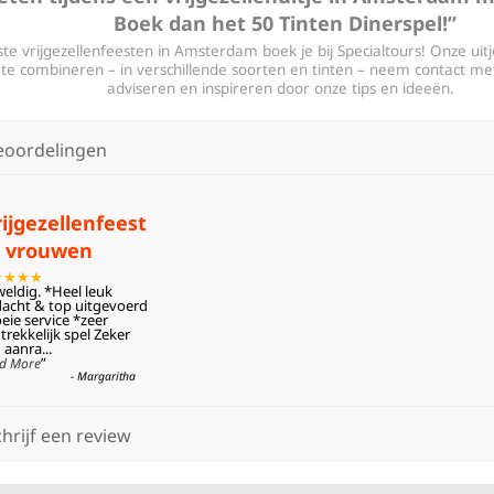
Boek dan het 50 Tinten Dinerspel!”
te vrijgezellenfeesten in Amsterdam boek je bij Specialtours! Onze uitj
 te combineren – in verschillende soorten en tinten – neem contact met
adviseren en inspireren door onze tips en ideeën.
eoordelingen
rijgezellenfeest
e vrouwen
★★★★
eldig. *Heel leuk
acht & top uitgevoerd
eie service *zeer
trekkelijk spel Zeker
 aanra
...
”
d More
-
Margaritha
hrijf een review