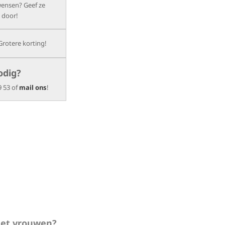
wensen? Geef ze
 door!
Grotere korting!
odig?
9 53 of
mail ons
!
 met vrouwen?