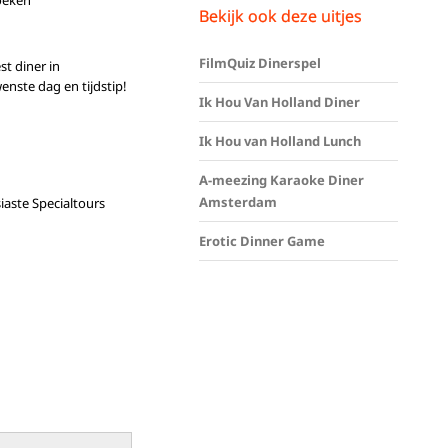
oeken
Bekijk ook deze uitjes
FilmQuiz Dinerspel
st diner in
ste dag en tijdstip!
Ik Hou Van Holland Diner
Ik Hou van Holland Lunch
A-meezing Karaoke Diner
Amsterdam
iaste Specialtours
Erotic Dinner Game