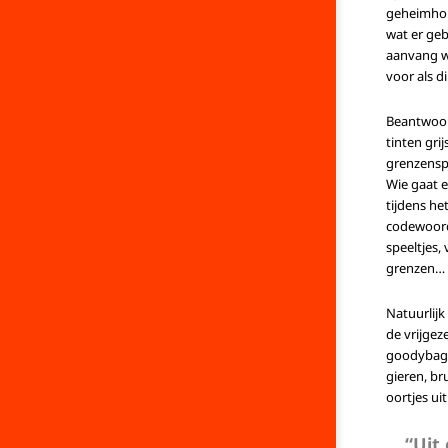
geheimhou
wat er geb
aanvang w
voor als d
Beantwoor
tinten gri
grenzensp
Wie gaat e
tijdens he
codewoord
speeltjes,
grenzen…
Natuurlijk
de vrijgez
goodybag; 
gieren, br
oortjes uit
“Uit