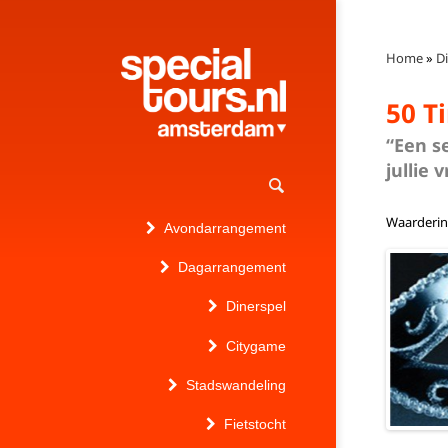
Home
»
D
50 T
“Een s
jullie
Waarderi
Avondarrangement
Dagarrangement
Dinerspel
Citygame
Stadswandeling
Fietstocht