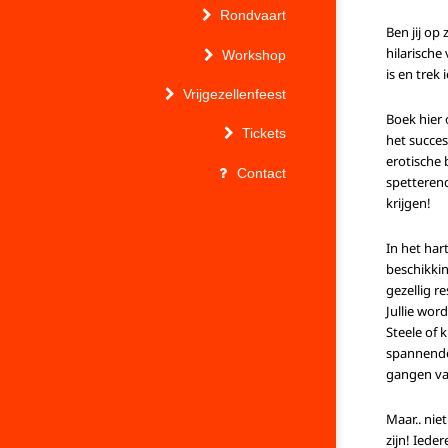
Rondvaart
Ben jij op
hilarische
Workshop
is en trek 
Vrijgezellenfeest
Boek hier 
Tickets
het succes
erotische 
Contact
spetterend
krijgen!
In het har
beschikkin
gezellig r
Jullie wor
Steele of
spannende
gangen van
Maar.. nie
zijn! Iede