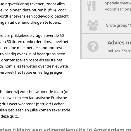
Speciale dieet
dingsverklaring tekenen, zodat alles
vooraf aan ons
eurd binnen deze muren blijft ;-). Voor
ordt er tevens een codewoord bedacht
ingen uit de hand dreigen te lopen..
Grote groep? 
d alle prikkelende vragen over de 50
js en 50 tinten donkerder films, speel het
Advies n
el en doe mee met de condoomtest.
Bel 020 770 8
r volledig over zijn of haar grens heen
t grenzenspel en roept als eerste het
? Kom alles te weten over de nieuwste
 verbreek het taboe en verleg je eigen
 hebben wij voor het winnende team (of
el in kwestie) een fantastische Erotische
dus weet waarvoor je strijdt! Lachen,
ullen geblazen en jullie komen zeker rode
 deze quiz..
 eten tijdens een vrijgezellenuitje in Amsterdam