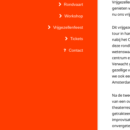
Vrijgezell
Rondvaart
genieten v
nu ons vri
Workshop
Dit vrijge
Vrijgezellenfeest
tour in ha
Tickets
nabij het C
deze rondl
Contact
wetenswaa
centrum e
Verwacht g
gezellige 
we ook ee
Amsterdam
Na de twee
van een ov
theaterres
getrakteer
improvisat
onvergetel