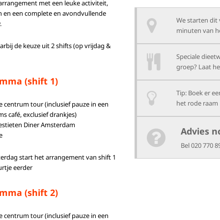
rrangement met een leuke activiteit,
en en een complete en avondvullende
We starten dit 
.
minuten van he
arbij de keuze uit 2 shifts (op vrijdag &
Speciale dieetw
groep? Laat he
mma (shift 1)
Tip: Boek er e
het rode raam 
 centrum tour (inclusief pauze in een
 café, exclusief drankjes)
vestieten Diner Amsterdam
Advies n
e
Bel 020 770 8
terdag start het arrangement van shift 1
urtje eerder
mma (shift 2)
 centrum tour (inclusief pauze in een