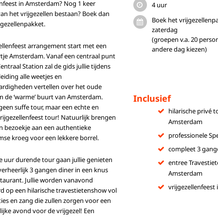
enfeest in Amsterdam? Nog 1 keer
4 uur
an het vrijgezellen bestaan? Boek dan
Boek het vrijgezellenpa
jgezellenpakket.
zaterdag
(groepen v.a. 20 pers
zellenfeest arrangement start met een
andere dag kiezen)
rtje Amsterdam. Vanaf een centraal punt
entraal Station zal de gids jullie tijdens
eiding alle weetjes en
rdigheden vertellen over het oude
n de ‘warme’ buurt van Amsterdam.
Inclusief
een suffe tour, maar een echte en
hilarische privé 
vrijgezellenfeest tour! Natuurlijk brengen
Amsterdam
n bezoekje aan een authentieke
professionele Spe
se kroeg voor een lekkere borrel.
compleet 3 gang
 uur durende tour gaan jullie genieten
entree Travestie
erheerlijk 3 gangen diner in een knus
Amsterdam
taurant. Jullie worden vanavond
vrijgezellenfees
d op een hilarische travestietenshow vol
ies en zang die zullen zorgen voor een
ijke avond voor de vrijgezel! Een