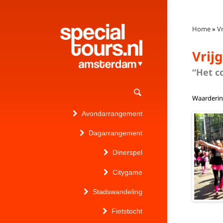
Home
»
Vr
Vrij
“Het c
Waarderi
Avondarrangement
Dagarrangement
Dinerspel
Citygame
Stadswandeling
Fietstocht