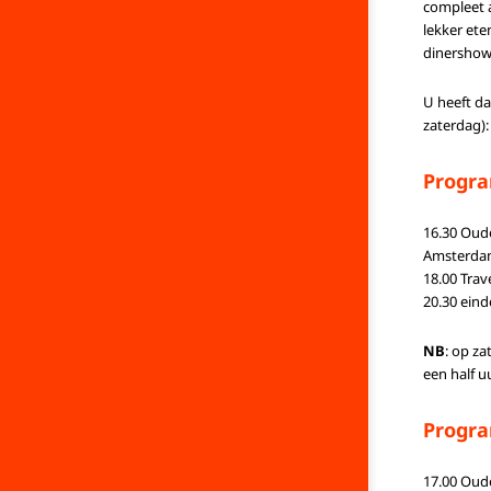
compleet a
lekker et
dinershow
U heeft da
zaterdag):
Progra
16.30 Oude
Amsterdams
18.00 Tra
20.30 eind
NB
: op za
een half u
Progra
17.00 Oude