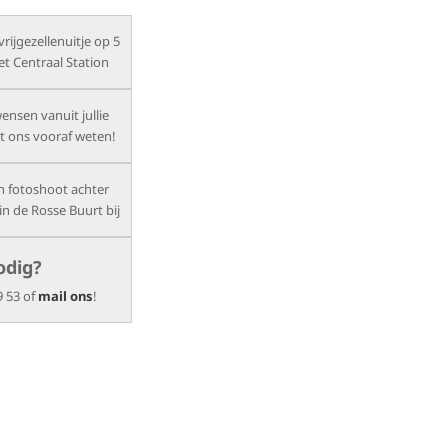
vrijgezellenuitje op 5
t Centraal Station
ensen vanuit jullie
t ons vooraf weten!
en fotoshoot achter
in de Rosse Buurt bij
odig?
9 53 of
mail ons
!