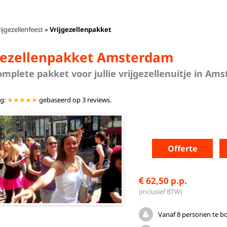
ijgezellenfeest
»
Vrijgezellenpakket
gezellenpakket Amsterdam
omplete pakket voor jullie vrijgezellenuitje in Am
ng:
★★★★★
gebaseerd op
3
reviews.
Offerte
62,50 p.p.
(inclusief BTW)
Vanaf 8 personen te b