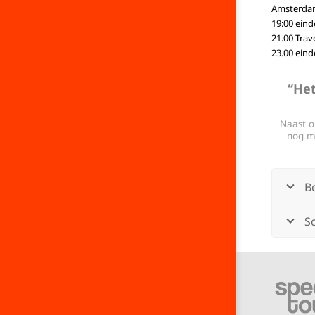
Amsterdams
19:00 eind
21.00 Tra
23.00 eind
“Het
Naast o
nog m
B
Sc