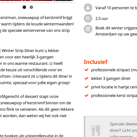
Vanaf 10 personen te 
kerstman, sneeuwpop of kerstnimf krijgt
2.5 uur
r
warm tijdens de koude wintermaanden!
Boek dit winter vrijgeze
 de speciale winterversie van ons strip
Amsterdam op uw gewen
t Winter Strip Diner kunt u lekker
en voor een heerlijk 3-gangen
Inclusief
r in ons warme restaurant. U heeft
lf de keuze uit verschillende voor en
professionele stripact (
hten. Uiteraard zit u tijdens dit diner in
lekker 3 gangen diner
ruimte, speciaal voor
jullie eigen groep!
privé locatie in hartje ce
professionele kerst stripa
fdgerecht of dessert stapt onze
 sneeuwpop of kerstnimf binnen om de
ens flink te versieren. Als dit geen lekkere
t worden, dan weten wij het ook niet
Speciale dieet
diner? Licht on
te boeken als vrijgezellenuitje in de
jullie wensen.