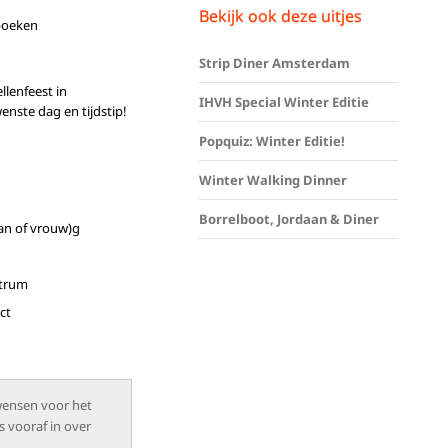
Bekijk ook deze uitjes
boeken
Strip Diner Amsterdam
llenfeest in
IHVH Special Winter Editie
ste dag en tijdstip!
Popquiz: Winter Editie!
Winter Walking Dinner
Borrelboot, Jordaan & Diner
man of vrouw)g
ntrum
ct
wensen voor het
s vooraf in over