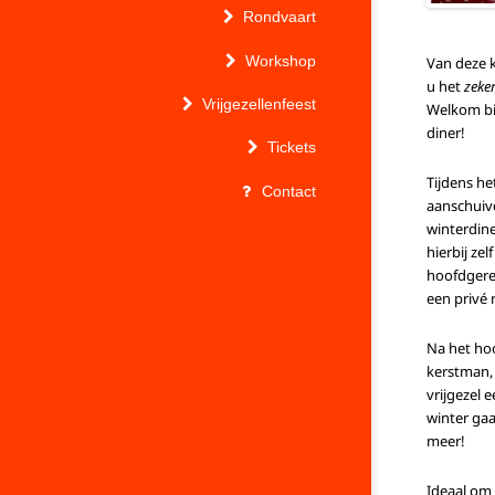
Rondvaart
Workshop
Van deze 
u het
zeke
Vrijgezellenfeest
Welkom bij
diner!
Tickets
Tijdens he
Contact
aanschuiv
winterdine
hierbij ze
hoofdgerec
een privé 
Na het hoo
kerstman,
vrijgezel e
winter gaa
meer!
Ideaal om 