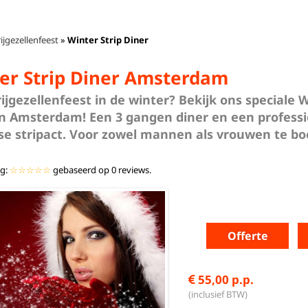
ijgezellenfeest
»
Winter Strip Diner
er Strip Diner Amsterdam
ijgezellenfeest in de winter? Bekijk ons speciale W
in Amsterdam! Een 3 gangen diner en een profess
se stripact. Voor zowel mannen als vrouwen te bo
ng:
☆☆☆☆☆
gebaseerd op
0
reviews.
Offerte
55,00 p.p.
(inclusief BTW)