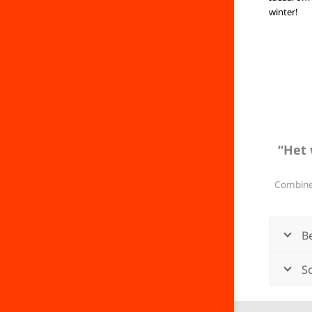
winter!
“Het 
Combinee
B
Sc