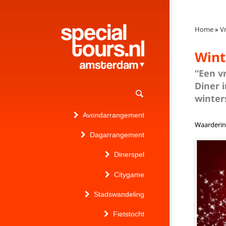
Home
»
Vr
Wint
“Een vr
Diner 
winter
Avondarrangement
Waarderi
Dagarrangement
Dinerspel
Citygame
Stadswandeling
Fietstocht