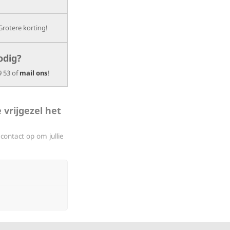
Grotere korting!
odig?
9 53 of
mail ons
!
 vrijgezel het
ontact op om jullie